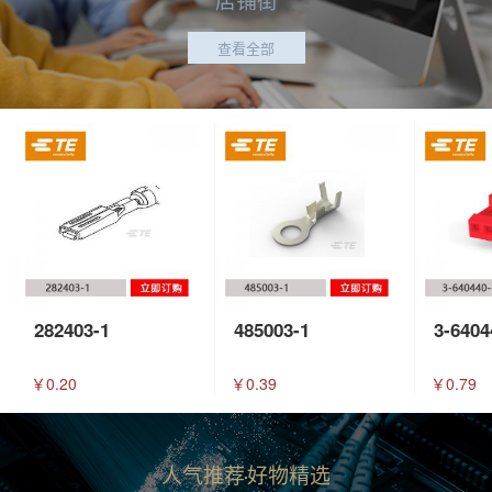
查看全部
282403-1
485003-1
3-6404
￥0.20
￥0.39
￥0.79
人气推荐
好物精选