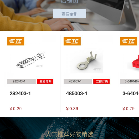
查看全部
282403-1
485003-1
3-6404
￥0.20
￥0.39
￥0.79
人气推荐
好物精选