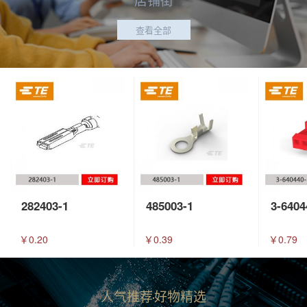
查看全部
282403-1
485003-1
3-6404
￥0.20
￥0.39
￥0.79
人气推荐
好物精选