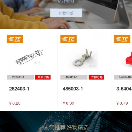
查看全部
282403-1
485003-1
3-6404
￥0.20
￥0.39
￥0.79
人气推荐
好物精选