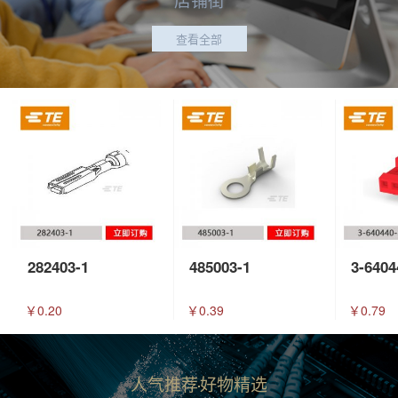
查看全部
282403-1
485003-1
3-6404
￥0.20
￥0.39
￥0.79
人气推荐
好物精选