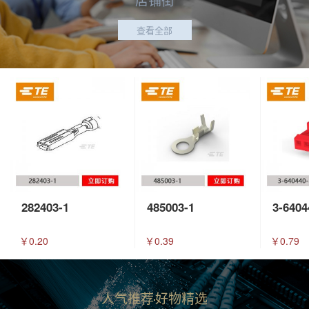
查看全部
282403-1
485003-1
3-6404
￥0.20
￥0.39
￥0.79
人气推荐
好物精选