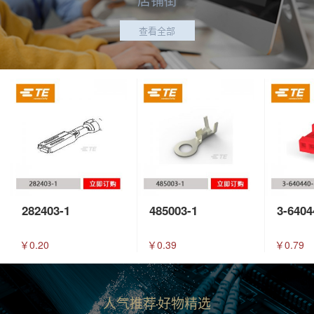
查看全部
282403-1
485003-1
3-6404
￥0.20
￥0.39
￥0.79
人气推荐
好物精选