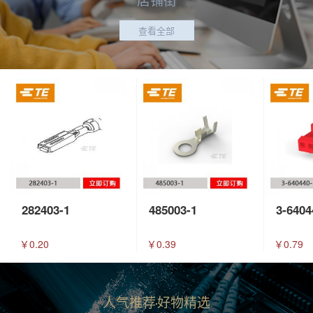
查看全部
282403-1
485003-1
3-6404
￥0.20
￥0.39
￥0.79
人气推荐
好物精选