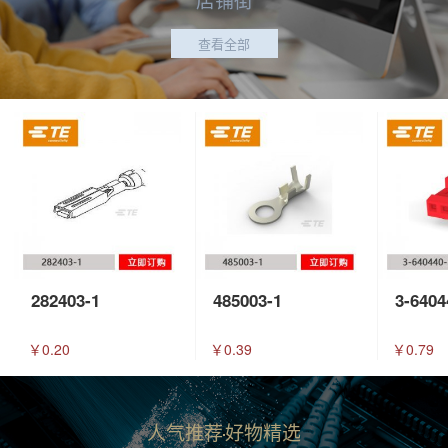
查看全部
282403-1
485003-1
3-6404
￥0.20
￥0.39
￥0.79
人气推荐
好物精选