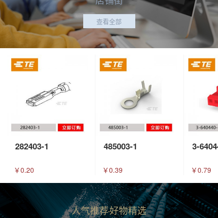
查看全部
282403-1
485003-1
3-6404
￥0.20
￥0.39
￥0.79
人气推荐
好物精选