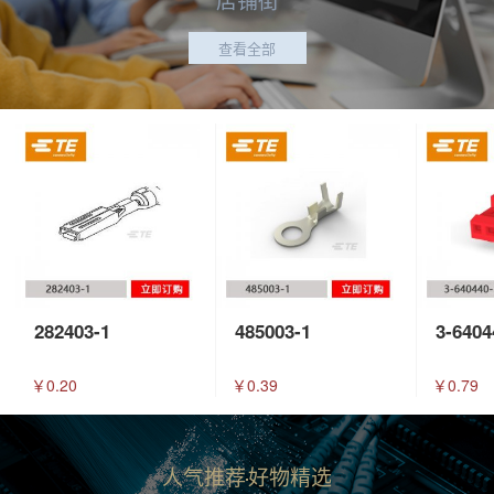
查看全部
282403-1
485003-1
3-6404
￥0.20
￥0.39
￥0.79
人气推荐
好物精选