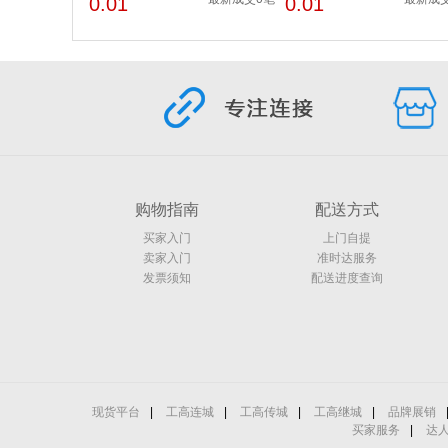
0.01
0.01
购物指南
配送方式
买家入门
上门自提
卖家入门
准时达服务
发票须知
配送进度查询
现货平台
|
工高连城
|
工高传城
|
工高继城
|
品牌展销
买家服务
|
达