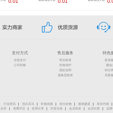
0.01
0.01
0.
支付方式
售后服务
特色
在线支付
售后政策
延保
公司转账
价格保护
砸金
退款说明
积分
退换货政策
买家
|
行业资讯
|
招兵买马
|
旺铺优惠
|
积分好物
|
都来砸蛋
|
库存代销
|
人合作
|
免费开店
|
应用分享
|
抖音访谈
|
会员风采
|
会员社群
|
品牌