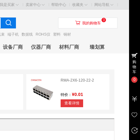
我是买家
卖家中心
帮助中心
收藏夹
网站导航
0
󰃦
我的购物车
线束
端子机
数据线
ROHS仪
塑料
铜材
设备厂商
仪器厂商
材料厂商
臻划算
购
物
车
0
RMA-2X6-120-22-2
¥0.01
特价：
查看详情