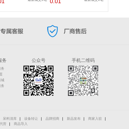
01
0.01
服务
公众号
手机二维码
服务
蛋
商城
服务
呆料清库
|
设备转让
|
品牌招商
|
新品发布
|
商家入驻
|
代营
|
商品导入