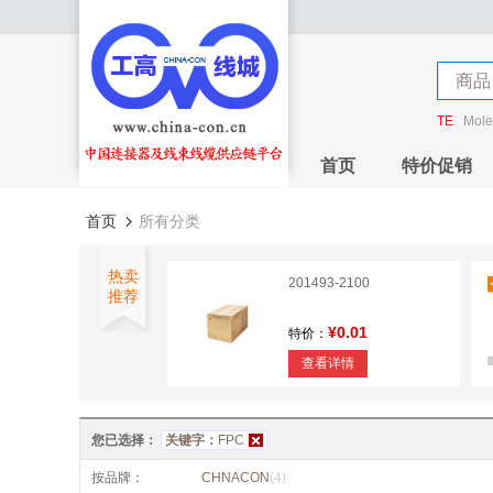
店铺
商品
店铺
TE
Mole
首页
特价促销
首页
所有分类
热卖
201493-2100
推荐
¥0.01
特价：
查看详情
1.0MM FPC Connector
H=2.8mm
您已选择：
关键字：
FPC
¥0
特价：
按品牌：
CHNACON
(4)
查看详情