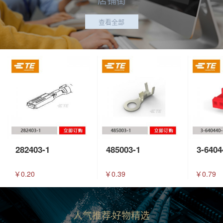
查看全部
282403-1
485003-1
3-6404
￥0.20
￥0.39
￥0.79
人气推荐
好物精选