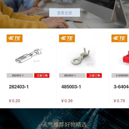
查看全部
282403-1
485003-1
3-6404
￥0.20
￥0.39
￥0.79
人气推荐
好物精选