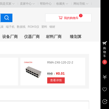
我是买家
卖家中心
帮助中心
收藏夹
网站导航
0
󰃦
我的购物车
线束
端子机
数据线
ROHS仪
塑料
铜材
设备厂商
仪器厂商
材料厂商
臻划算
购
物
车
0
RMA-2X6-120-22-2
¥0.01
特价：
查看详情