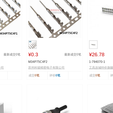
¥0.3
¥26.78
最新成交
0
笔
最新成交
0
笔
M34P75C4F2
1-794070-1
公司
苏州科骏精密电子有限公司
工高连城特价旗
成交
0笔
评价
0笔
成交
0笔