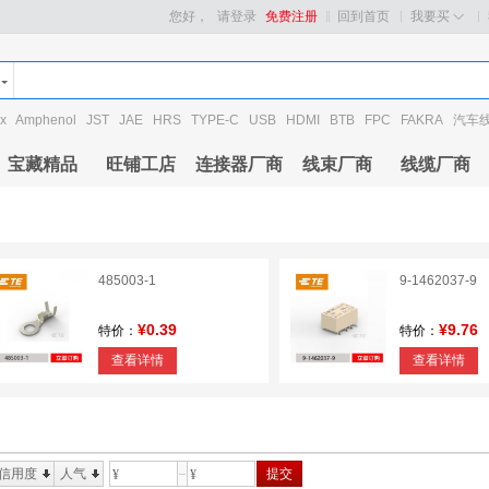
您好，
请登录
免费注册
回到首页
我要买
x
Amphenol
JST
JAE
HRS
TYPE-C
USB
HDMI
BTB
FPC
FAKRA
汽车
宝藏精品
旺铺工店
连接器厂商
线束厂商
线缆厂商
485003-1
9-1462037-9
¥0.39
¥9.76
特价：
特价：
查看详情
查看详情
信用度
人气
提交
¥
¥