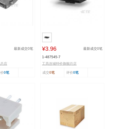
¥3.96
最新成交
0
笔
最新成交
0
笔
1-487545-7
舰总店
工高连城特价旗舰总店
评价
0笔
成交
0笔
评价
0笔