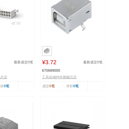
¥3.72
最新成交
0
笔
最新成交
0
笔
670689000
舰总店
工高连城特价旗舰总店
评价
0笔
成交
0笔
评价
0笔