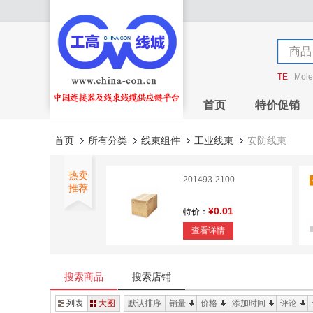
店铺
商品
店铺
TE
Mole
首页
特价促销
首页
所有分类
线束组件
工业线束
安防线束
热卖
201493-2100
推荐
¥0.01
特价：
查看详情
1.0MM FPC Connector
H=2.8mm
搜索商品
搜索店铺
¥0
特价：
列表
大图
默认排序
销量
价格
添加时间
评论
查看详情