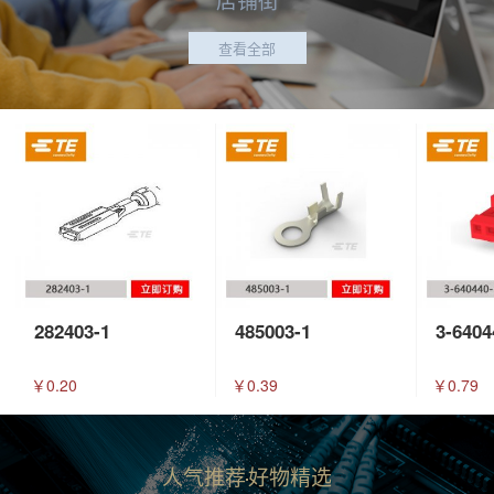
查看全部
282403-1
485003-1
3-6404
￥0.20
￥0.39
￥0.79
人气推荐
好物精选