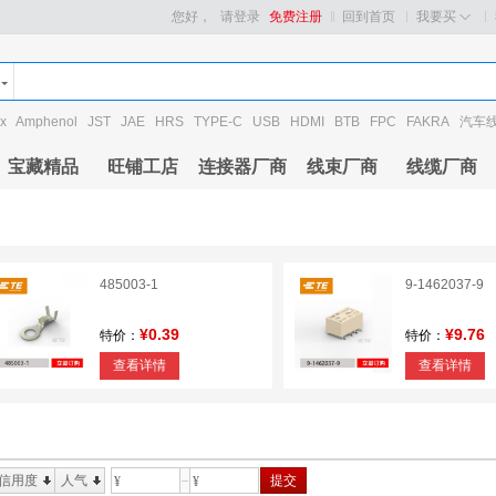
您好，
请登录
免费注册
回到首页
我要买
x
Amphenol
JST
JAE
HRS
TYPE-C
USB
HDMI
BTB
FPC
FAKRA
汽车
宝藏精品
旺铺工店
连接器厂商
线束厂商
线缆厂商
485003-1
9-1462037-9
¥0.39
¥9.76
特价：
特价：
查看详情
查看详情
信用度
人气
提交
¥
¥