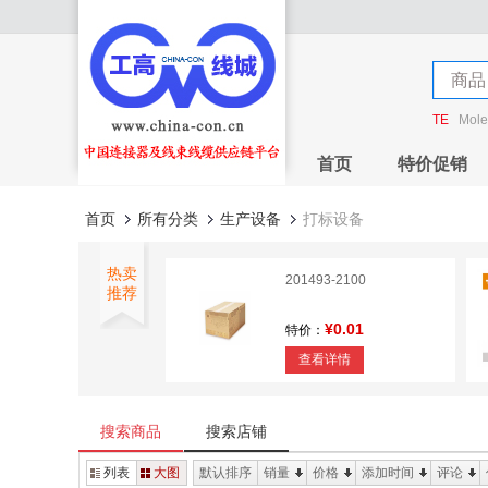
店铺
商品
店铺
TE
Mole
首页
特价促销
首页
所有分类
生产设备
打标设备
热卖
201493-2100
推荐
¥0.01
特价：
查看详情
1.0MM FPC Connector
H=2.8mm
搜索商品
搜索店铺
¥0
特价：
列表
大图
默认排序
销量
价格
添加时间
评论
查看详情