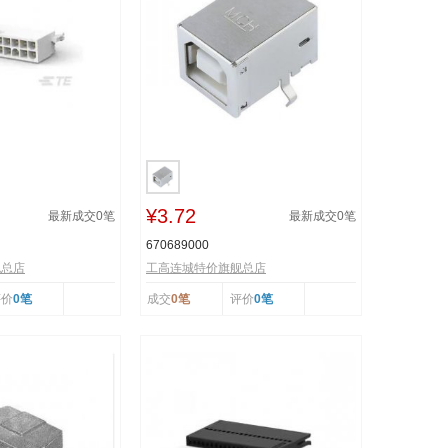
¥3.72
最新成交
0
笔
最新成交
0
笔
670689000
舰总店
工高连城特价旗舰总店
评价
0笔
成交
0笔
评价
0笔