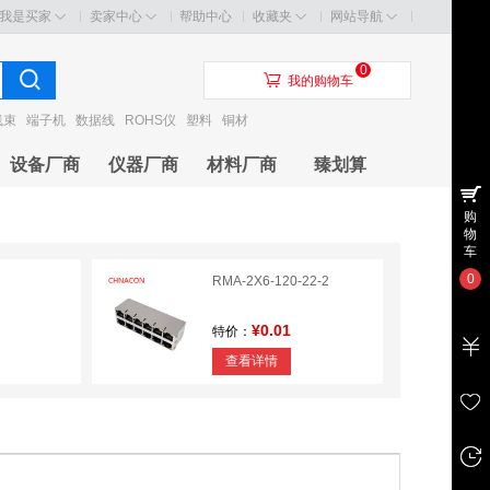
我是买家
卖家中心
帮助中心
收藏夹
网站导航
0
󰃦
我的购物车
线束
端子机
数据线
ROHS仪
塑料
铜材
设备厂商
仪器厂商
材料厂商
臻划算
购
物
车
0
RMA-2X6-120-22-2
¥0.01
特价：
查看详情