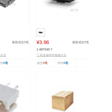
¥3.96
最新成交
0
笔
最新成交
0
笔
1-487545-7
舰总店
工高连城特价旗舰总店
评价
0笔
成交
0笔
评价
0笔