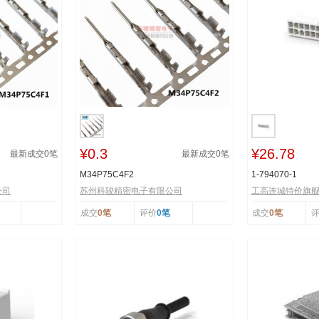
¥0.3
¥26.78
最新成交
0
笔
最新成交
0
笔
M34P75C4F2
1-794070-1
公司
苏州科骏精密电子有限公司
工高连城特价旗
成交
0笔
评价
0笔
成交
0笔