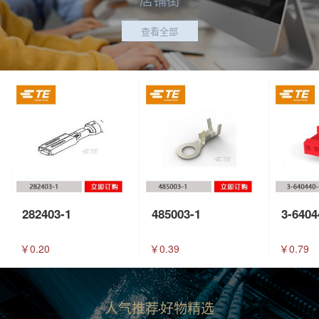
查看全部
282403-1
485003-1
3-6404
￥0.20
￥0.39
￥0.79
人气推荐
好物精选