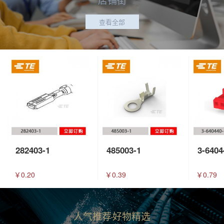
查看全部
282403-1
485003-1
3-6404
￥0.20
￥0.39
￥0.79
人气推荐
好物精选