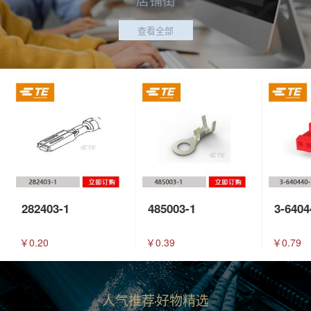
查看全部
282403-1
485003-1
3-6404
￥0.20
￥0.39
￥0.79
人气推荐
好物精选