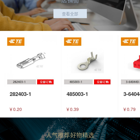
查看全部
282403-1
485003-1
3-6404
￥0.20
￥0.39
￥0.79
人气推荐
好物精选