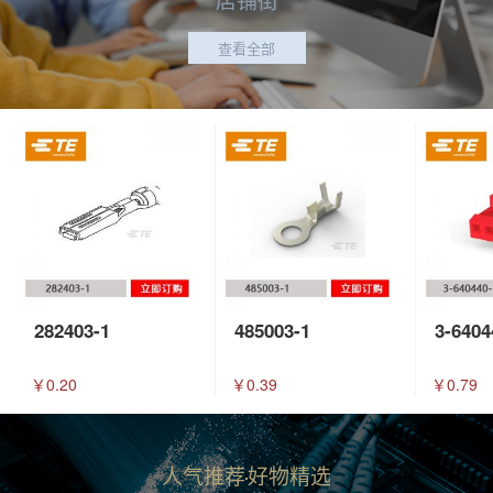
查看全部
282403-1
485003-1
3-6404
￥0.20
￥0.39
￥0.79
人气推荐
好物精选