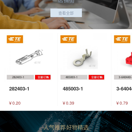
查看全部
282403-1
485003-1
3-6404
￥0.20
￥0.39
￥0.79
人气推荐
好物精选