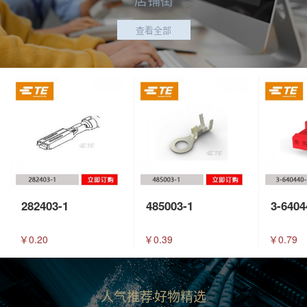
查看全部
282403-1
485003-1
3-6404
￥0.20
￥0.39
￥0.79
人气推荐
好物精选