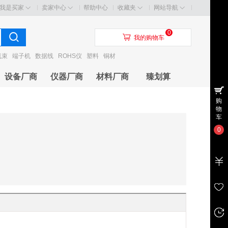
我是买家
卖家中心
帮助中心
收藏夹
网站导航
0
󰃦
我的购物车
线束
端子机
数据线
ROHS仪
塑料
铜材
设备厂商
仪器厂商
材料厂商
臻划算
购
物
车
0