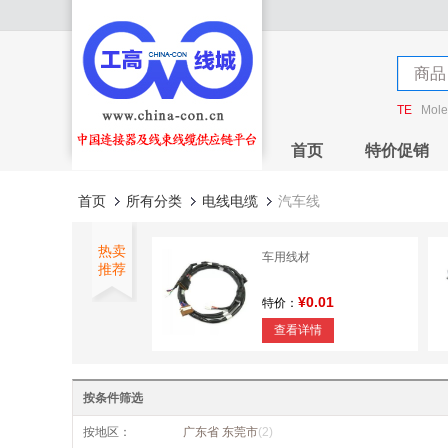
店铺
商品
店铺
TE
Mole
首页
特价促销
首页
所有分类
电线电缆
汽车线
热卖
车用线材
推荐
¥0.01
特价：
查看详情
按条件筛选
按地区：
广东省 东莞市
(2)