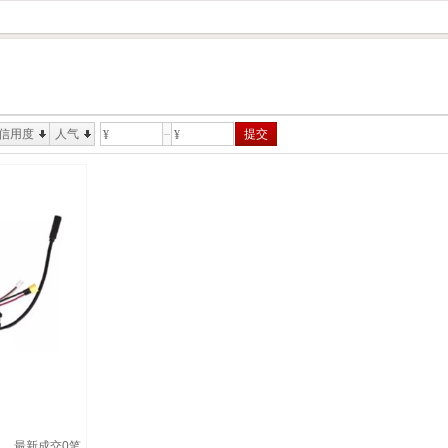
信用度
人气
提交
¥
¥
最新成交
0
笔