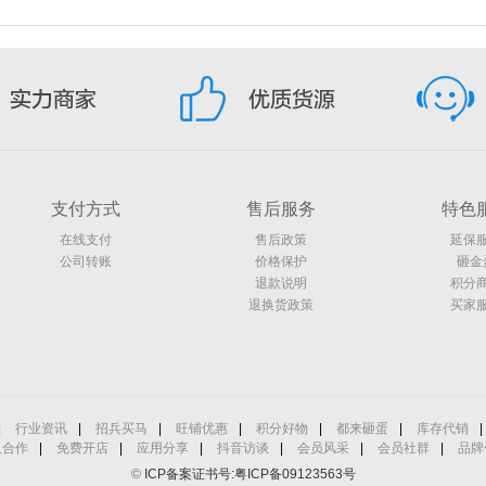
支付方式
售后服务
特色
在线支付
售后政策
延保
公司转账
价格保护
砸金
退款说明
积分
退换货政策
买家
|
行业资讯
|
招兵买马
|
旺铺优惠
|
积分好物
|
都来砸蛋
|
库存代销
|
人合作
|
免费开店
|
应用分享
|
抖音访谈
|
会员风采
|
会员社群
|
品牌
©
ICP备案证书号:粤ICP备09123563号