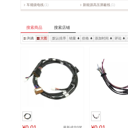
车规级电线
(1)
新能源高压屏蔽线
(1)
搜索商品
搜索店铺
列表
大图
默认排序
销量
价格
添加时间
评论
¥0.01
¥0.01
最新成交
0
笔