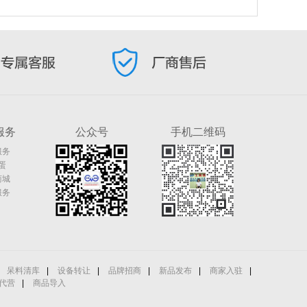
服务
公众号
手机二维码
服务
蛋
商城
服务
呆料清库
|
设备转让
|
品牌招商
|
新品发布
|
商家入驻
|
代营
|
商品导入