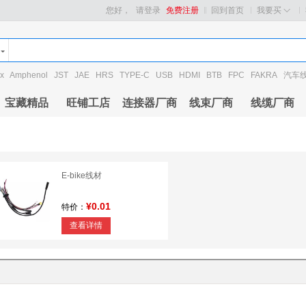
您好，
请登录
免费注册
回到首页
我要买
x
Amphenol
JST
JAE
HRS
TYPE-C
USB
HDMI
BTB
FPC
FAKRA
汽车
宝藏精品
旺铺工店
连接器厂商
线束厂商
线缆厂商
E-bike线材
¥0.01
特价：
查看详情