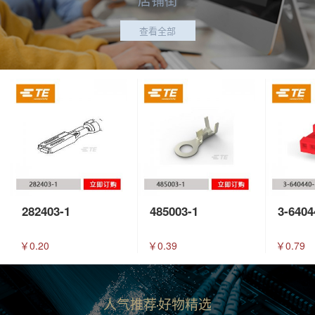
查看全部
282403-1
485003-1
3-6404
￥0.20
￥0.39
￥0.79
人气推荐
好物精选