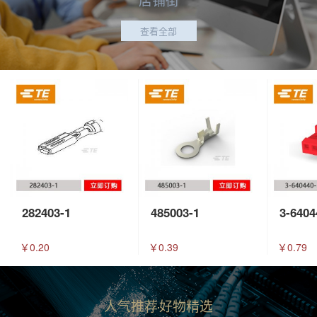
查看全部
282403-1
485003-1
3-6404
￥0.20
￥0.39
￥0.79
人气推荐
好物精选