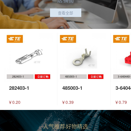
查看全部
282403-1
485003-1
3-6404
￥0.20
￥0.39
￥0.79
人气推荐
好物精选