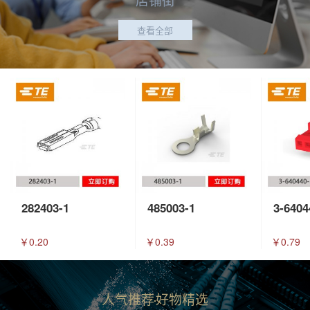
查看全部
282403-1
485003-1
3-6404
￥0.20
￥0.39
￥0.79
人气推荐
好物精选