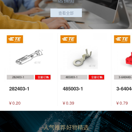
查看全部
282403-1
485003-1
3-6404
￥0.20
￥0.39
￥0.79
人气推荐
好物精选