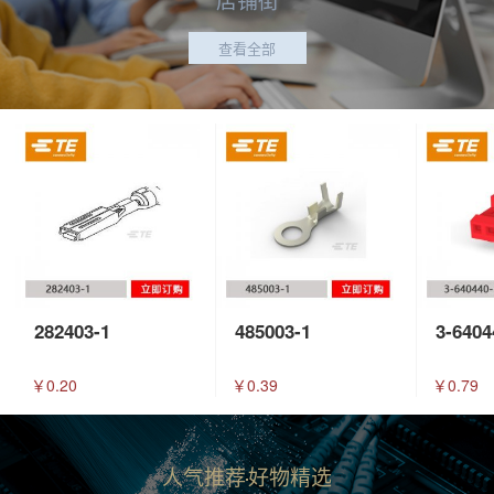
查看全部
282403-1
485003-1
3-6404
￥0.20
￥0.39
￥0.79
人气推荐
好物精选