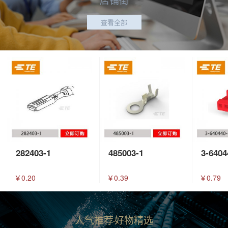
查看全部
282403-1
485003-1
3-6404
￥0.20
￥0.39
￥0.79
人气推荐
好物精选