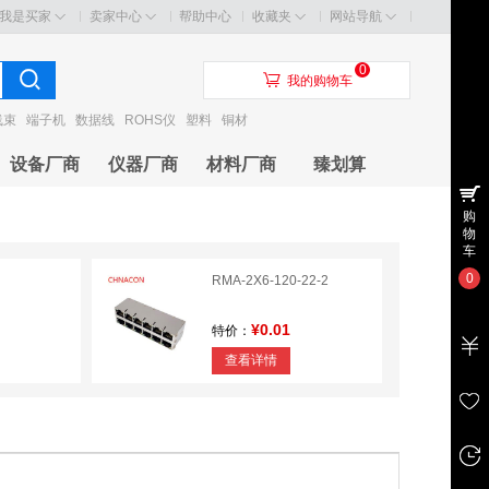
我是买家
卖家中心
帮助中心
收藏夹
网站导航
0
󰃦
我的购物车
线束
端子机
数据线
ROHS仪
塑料
铜材
设备厂商
仪器厂商
材料厂商
臻划算
购
物
车
0
RMA-2X6-120-22-2
¥0.01
特价：
查看详情