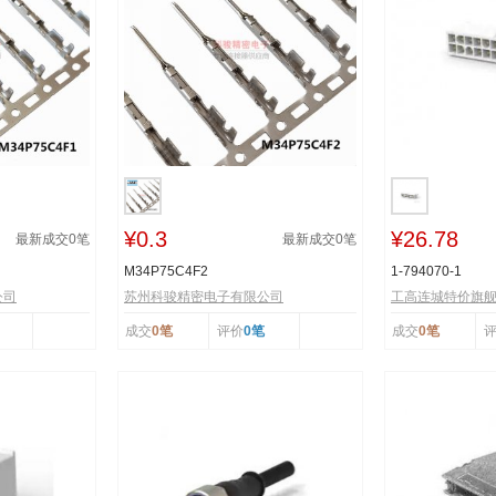
¥0.3
¥26.78
最新成交
0
笔
最新成交
0
笔
M34P75C4F2
1-794070-1
公司
苏州科骏精密电子有限公司
工高连城特价旗
成交
0笔
评价
0笔
成交
0笔