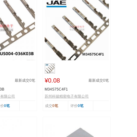
¥0.08
最新成交
0
笔
最新成交
0
笔
3B
M34S75C4F1
子有限公司
苏州科骏精密电子有限公司
评价
0笔
成交
0笔
评价
0笔