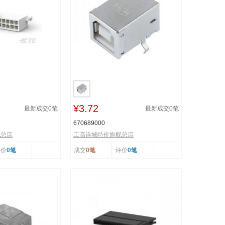
¥3.72
最新成交
0
笔
最新成交
0
笔
670689000
舰总店
工高连城特价旗舰总店
评价
0笔
成交
0笔
评价
0笔