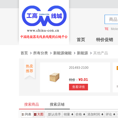
店铺
商品
店铺
TE
Mole
首页
特价促销
首页
所有分类
新能源储能
新能源
其他产品
热卖
201493-2100
推荐
¥0.01
特价：
查看详情
1.0MM FPC Connector
H=2.8mm
搜索商品
搜索店铺
¥0
特价：
列表
大图
默认排序
销量
价格
添加时间
评论
查看详情