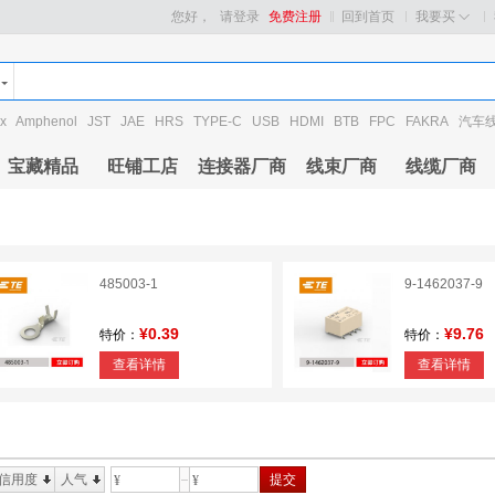
您好，
请登录
免费注册
回到首页
我要买
x
Amphenol
JST
JAE
HRS
TYPE-C
USB
HDMI
BTB
FPC
FAKRA
汽车
宝藏精品
旺铺工店
连接器厂商
线束厂商
线缆厂商
485003-1
9-1462037-9
¥0.39
¥9.76
特价：
特价：
查看详情
查看详情
信用度
人气
提交
¥
¥