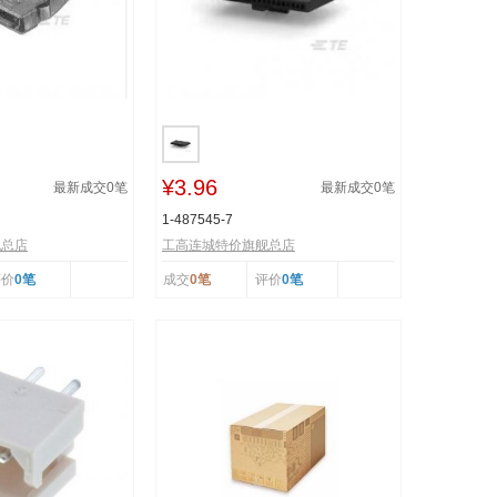
¥3.96
最新成交
0
笔
最新成交
0
笔
1-487545-7
舰总店
工高连城特价旗舰总店
评价
0笔
成交
0笔
评价
0笔