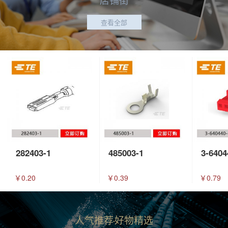
查看全部
282403-1
485003-1
3-6404
￥0.20
￥0.39
￥0.79
人气推荐
好物精选