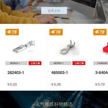
查看全部
282403-1
485003-1
3-6404
￥0.20
￥0.39
￥0.79
人气推荐
好物精选