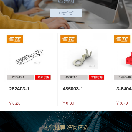
查看全部
282403-1
485003-1
3-6404
￥0.20
￥0.39
￥0.79
人气推荐
好物精选