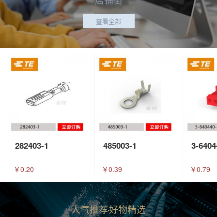
查看全部
282403-1
485003-1
3-6404
￥0.20
￥0.39
￥0.79
人气推荐
好物精选