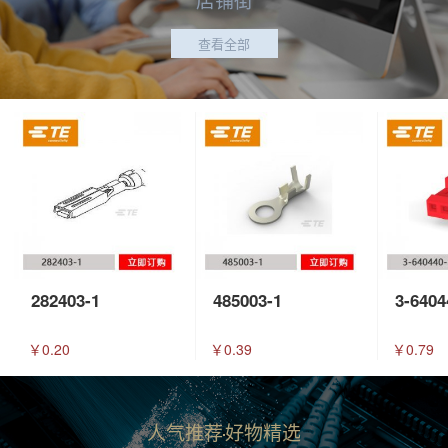
查看全部
282403-1
485003-1
3-6404
￥0.20
￥0.39
￥0.79
人气推荐
好物精选