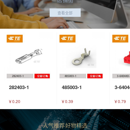
查看全部
282403-1
485003-1
3-6404
￥0.20
￥0.39
￥0.79
人气推荐
好物精选