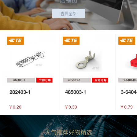
查看全部
282403-1
485003-1
3-6404
￥0.20
￥0.39
￥0.79
人气推荐
好物精选