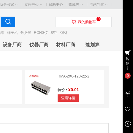
我是买家
卖家中心
帮助中心
收藏夹
网站导航
0
󰃦
我的购物车
线束
端子机
数据线
ROHS仪
塑料
铜材
设备厂商
仪器厂商
材料厂商
臻划算
购
物
车
0
RMA-2X6-120-22-2
¥0.01
特价：
查看详情