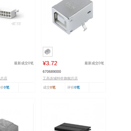
¥3.72
最新成交
0
笔
最新成交
0
笔
670689000
舰总店
工高连城特价旗舰总店
评价
0笔
成交
0笔
评价
0笔