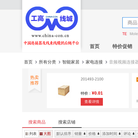
店铺
商品
店铺
TE
Mole
首页
特价促销
首页
所有分类
智能家居
家电连接
音频视频连接
热卖
201493-2100
推荐
¥0.01
特价：
查看详情
1.0MM FPC Connector
H=2.8mm
搜索商品
搜索店铺
¥0
特价：
列表
大图
默认排序
销量
价格
添加时间
评论
查看详情