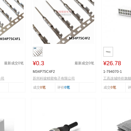
¥0.3
¥26.78
最新成交
0
笔
最新成交
0
笔
M34P75C4F2
1-794070-1
公司
苏州科骏精密电子有限公司
工高连城特价旗
成交
0笔
评价
0笔
成交
0笔