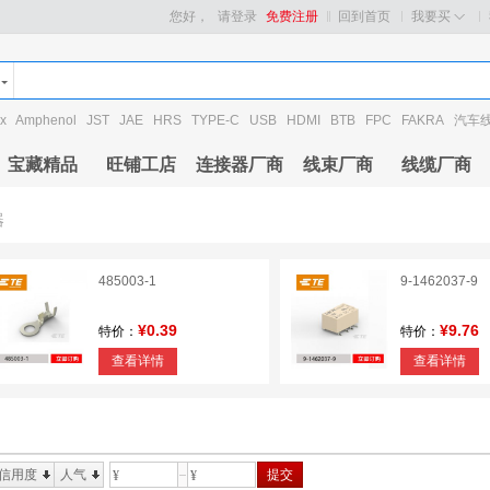
您好，
请登录
免费注册
回到首页
我要买
x
Amphenol
JST
JAE
HRS
TYPE-C
USB
HDMI
BTB
FPC
FAKRA
汽车
宝藏精品
旺铺工店
连接器厂商
线束厂商
线缆厂商
器
485003-1
9-1462037-9
¥0.39
¥9.76
特价：
特价：
查看详情
查看详情
信用度
人气
提交
¥
¥