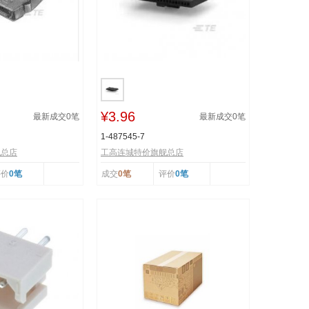
¥3.96
最新成交
0
笔
最新成交
0
笔
1-487545-7
舰总店
工高连城特价旗舰总店
评价
0笔
成交
0笔
评价
0笔