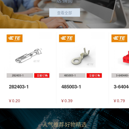
查看全部
282403-1
485003-1
3-6404
￥0.20
￥0.39
￥0.79
人气推荐
好物精选