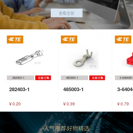
查看全部
282403-1
485003-1
3-6404
￥0.20
￥0.39
￥0.79
人气推荐
好物精选