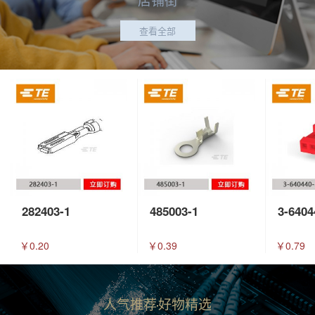
查看全部
282403-1
485003-1
3-6404
￥0.20
￥0.39
￥0.79
人气推荐
好物精选