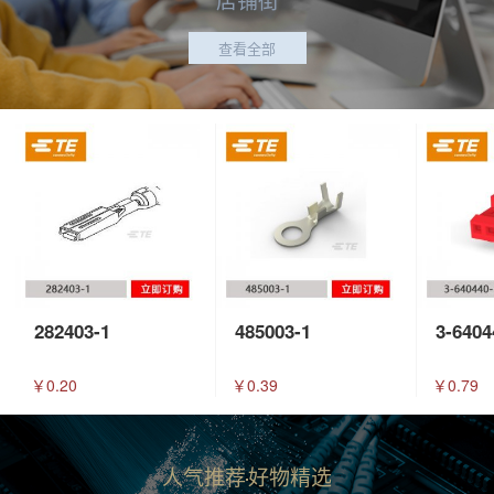
查看全部
282403-1
485003-1
3-6404
￥0.20
￥0.39
￥0.79
人气推荐
好物精选