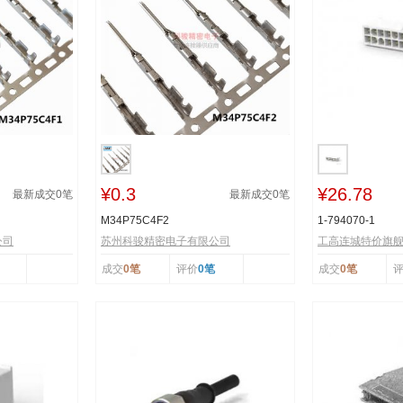
¥0.3
¥26.78
最新成交
0
笔
最新成交
0
笔
M34P75C4F2
1-794070-1
公司
苏州科骏精密电子有限公司
工高连城特价旗
成交
0笔
评价
0笔
成交
0笔