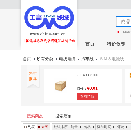
店铺
商品
店铺
TE
Mole
首页
特价促销
首页
所有分类
电线电缆
汽车线
ＢＭＳ电池线
热卖
201493-2100
推荐
¥0.01
特价：
查看详情
1.0MM FPC Connector
H=2.8mm
搜索商品
搜索店铺
¥0
特价：
列表
大图
默认排序
销量
价格
添加时间
评论
查看详情