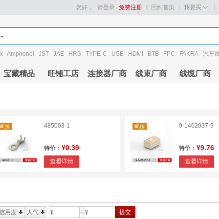
您好，
请登录
免费注册
回到首页
我要买
x
Amphenol
JST
JAE
HRS
TYPE-C
USB
HDMI
BTB
FPC
FAKRA
汽车
宝藏精品
旺铺工店
连接器厂商
线束厂商
线缆厂商
485003-1
9-1462037-9
¥0.39
¥9.76
特价：
特价：
查看详情
查看详情
信用度
人气
提交
¥
¥