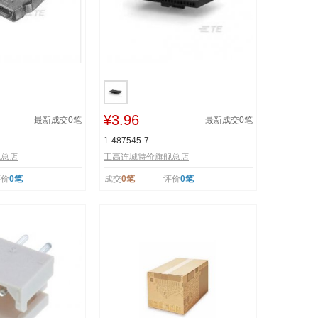
¥3.96
最新成交
0
笔
最新成交
0
笔
1-487545-7
舰总店
工高连城特价旗舰总店
评价
0笔
成交
0笔
评价
0笔