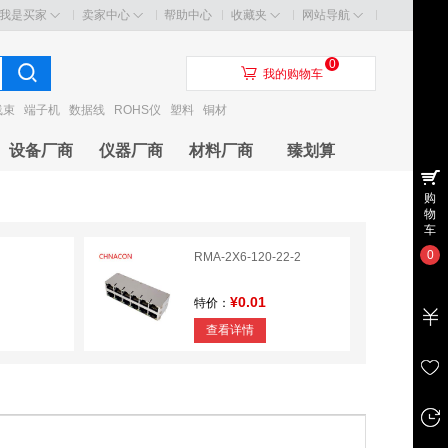
我是买家
卖家中心
帮助中心
收藏夹
网站导航
0
󰃦
我的购物车
线束
端子机
数据线
ROHS仪
塑料
铜材
设备厂商
仪器厂商
材料厂商
臻划算
购
物
车
0
RMA-2X6-120-22-2
¥0.01
特价：
查看详情