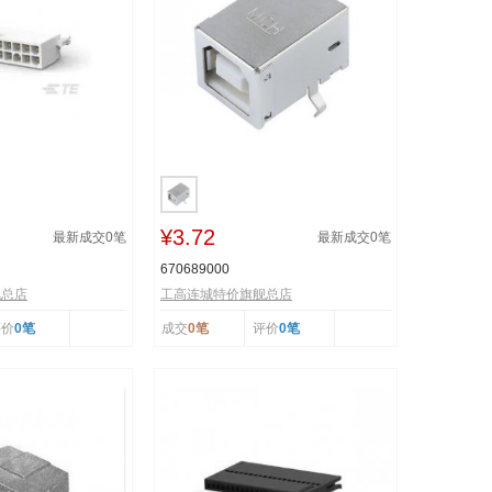
¥3.72
最新成交
0
笔
最新成交
0
笔
670689000
舰总店
工高连城特价旗舰总店
评价
0笔
成交
0笔
评价
0笔