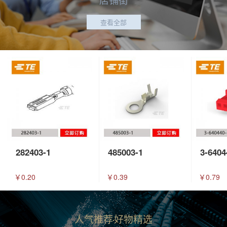
查看全部
282403-1
485003-1
3-6404
￥0.20
￥0.39
￥0.79
人气推荐
好物精选