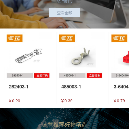
查看全部
282403-1
485003-1
3-6404
￥0.20
￥0.39
￥0.79
人气推荐
好物精选