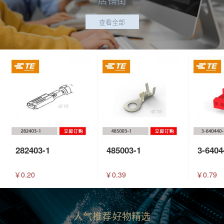
查看全部
282403-1
485003-1
3-6404
￥0.20
￥0.39
￥0.79
人气推荐
好物精选