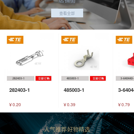
查看全部
282403-1
485003-1
3-6404
￥0.20
￥0.39
￥0.79
人气推荐
好物精选